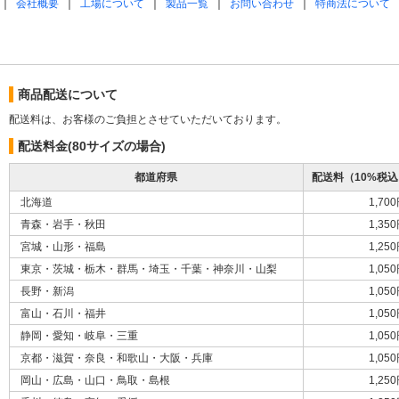
｜
会社概要
｜
工場について
｜
製品一覧
｜
お問い合わせ
｜
特商法について
商品配送について
配送料は、お客様のご負担とさせていただいております。
配送料金(80サイズの場合)
都道府県
配送料（10%税
北海道
1,70
青森・岩手・秋田
1,35
宮城・山形・福島
1,25
東京・茨城・栃木・群馬・埼玉・千葉・神奈川・山梨
1,05
長野・新潟
1,05
富山・石川・福井
1,05
静岡・愛知・岐阜・三重
1,05
京都・滋賀・奈良・和歌山・大阪・兵庫
1,05
岡山・広島・山口・鳥取・島根
1,25