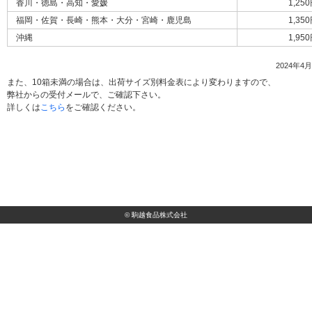
香川・徳島・高知・愛媛
1,25
福岡・佐賀・長崎・熊本・大分・宮崎・鹿児島
1,35
沖縄
1,95
2024年4
また、10箱未満の場合は、出荷サイズ別料金表により変わりますので、
弊社からの受付メールで、ご確認下さい。
詳しくは
こちら
をご確認ください。
© 駒越食品株式会社