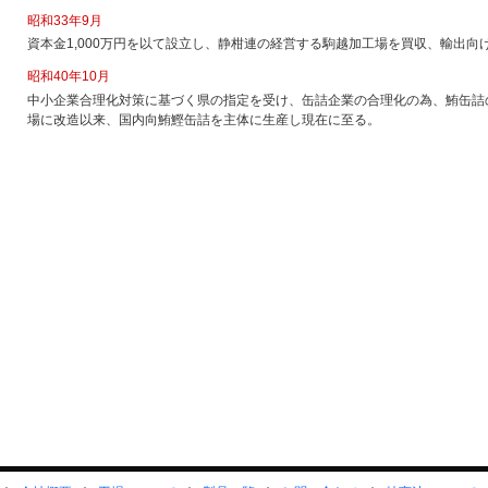
昭和33年9月
資本金1,000万円を以て設立し、静柑連の経営する駒越加工場を買収、輸出向
昭和40年10月
中小企業合理化対策に基づく県の指定を受け、缶詰企業の合理化の為、鮪缶詰
場に改造以来、国内向鮪鰹缶詰を主体に生産し現在に至る。